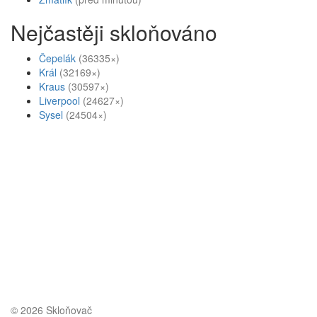
Nejčastěji skloňováno
Čepelák
(36335×)
Král
(32169×)
Kraus
(30597×)
Liverpool
(24627×)
Sysel
(24504×)
© 2026 Skloňovač