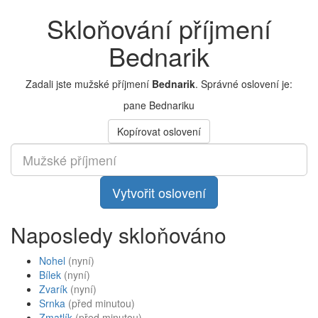
Skloňování příjmení
Bednarik
Zadali jste mužské příjmení
Bednarik
. Správné oslovení je:
pane Bednariku
Kopírovat oslovení
Vytvořit oslovení
Naposledy skloňováno
Nohel
(nyní)
Bílek
(nyní)
Zvarík
(nyní)
Srnka
(před minutou)
Zmatlík
(před minutou)