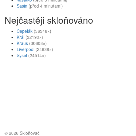
Sasin
(před 4 minutami)
Nejčastěji skloňováno
Čepelák
(36348×)
Král
(32192×)
Kraus
(30608×)
Liverpool
(24638×)
Sysel
(24514×)
© 2026 Skloňovač