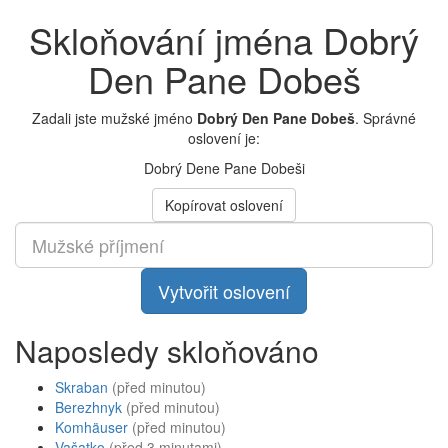
Skloňování jména Dobrý
Den Pane Dobeš
Zadali jste mužské jméno
Dobrý Den Pane Dobeš
. Správné
oslovení je:
Dobrý Dene Pane Dobeši
Kopírovat oslovení
Vytvořit oslovení
Naposledy skloňováno
Skraban
(před minutou)
Berezhnyk
(před minutou)
Komhäuser
(před minutou)
Vašatko
(před 3 minutami)