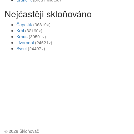
Nejčastěji skloňováno
Čepelák
(36319×)
Král
(32160×)
Kraus
(30591×)
Liverpool
(24621×)
Sysel
(24497×)
© 2026 Skloňovač