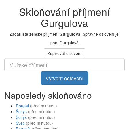
Skloňování příjmení
Gurgulova
Zadali jste ženské příjmení
Gurgulova
. Správné oslovení je:
paní Gurgulová
Kopírovat oslovení
Vytvořit oslovení
Naposledy skloňováno
Roupal
(před minutou)
Šoltys
(před minutou)
Šoltýs
(před minutou)
Švec
(před minutou)
Brunclík
(před minutou)