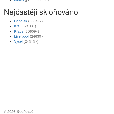
Nejčastěji skloňováno
Čepelák
(36349×)
Král
(32193×)
Kraus
(30609×)
Liverpool
(24639×)
Sysel
(24515×)
© 2026 Skloňovač