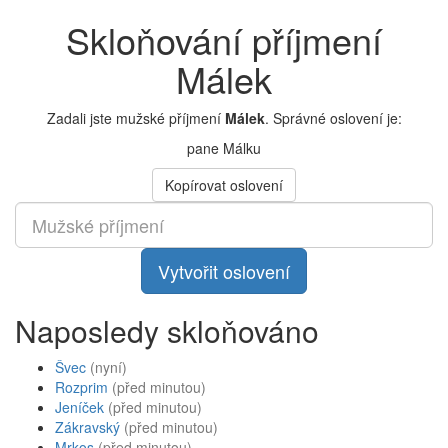
Skloňování příjmení
Málek
Zadali jste mužské příjmení
Málek
. Správné oslovení je:
pane Málku
Kopírovat oslovení
Vytvořit oslovení
Naposledy skloňováno
Švec
(nyní)
Rozprim
(před minutou)
Jeníček
(před minutou)
Zákravský
(před minutou)
Mrkos
(před minutou)