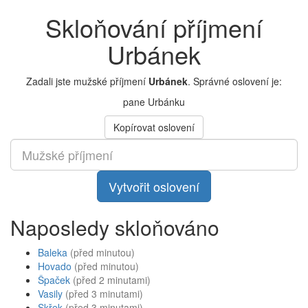
Skloňování příjmení
Urbánek
Zadali jste mužské příjmení
Urbánek
. Správné oslovení je:
pane Urbánku
Kopírovat oslovení
Vytvořit oslovení
Naposledy skloňováno
Baleka
(před minutou)
Hovado
(před minutou)
Špaček
(před 2 minutami)
Vasily
(před 3 minutami)
Skřek
(před 3 minutami)