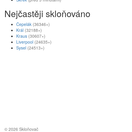
Nejčastěji skloňováno
Čepelák
(36346×)
Král
(32188×)
Kraus
(30607×)
Liverpool
(24635×)
Sysel
(24513×)
© 2026 Skloňovač