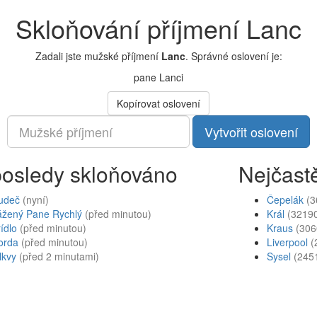
Skloňování příjmení Lanc
Zadali jste mužské příjmení
Lanc
. Správné oslovení je:
pane Lanci
Kopírovat oslovení
Vytvořit oslovení
osledy skloňováno
Nejčastě
udeč
(nyní)
Čepelák
(3
ážený Pane Rychlý
(před minutou)
Král
(3219
ídlo
(před minutou)
Kraus
(306
orda
(před minutou)
Liverpool
(
lkvy
(před 2 minutami)
Sysel
(245