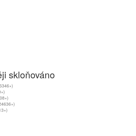
ji skloňováno
6346×)
0×)
08×)
24636×)
13×)