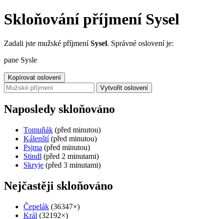
Skloňování příjmení Sysel
Zadali jste mužské příjmení
Sysel
. Správné oslovení je:
pane Sysle
Kopírovat oslovení
Vytvořit oslovení
Naposledy skloňováno
Tomuňák
(před minutou)
Kálenští
(před minutou)
Psjma
(před minutou)
Stindl
(před 2 minutami)
Skryje
(před 3 minutami)
Nejčastěji skloňováno
Čepelák
(36347×)
Král
(32192×)