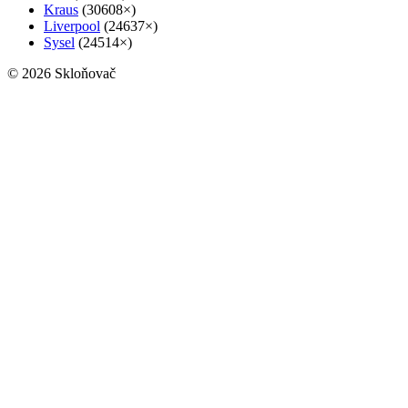
Kraus
(30608×)
Liverpool
(24637×)
Sysel
(24514×)
© 2026 Skloňovač