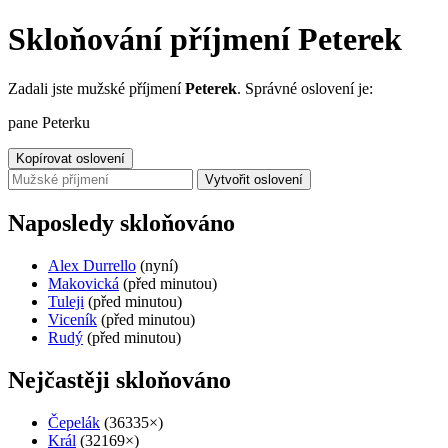
Skloňování příjmení Peterek
Zadali jste mužské příjmení
Peterek
. Správné oslovení je:
pane Peterku
Kopírovat oslovení
Vytvořit oslovení
Naposledy skloňováno
Alex Durrello
(nyní)
Makovická
(před minutou)
Tuleji
(před minutou)
Viceník
(před minutou)
Rudý
(před minutou)
Nejčastěji skloňováno
Čepelák
(36335×)
Král
(32169×)